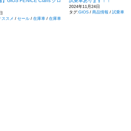
IOS FENICE Claris クロ
試乗車あります！！
2024年11月24日
タグ:
GIOS
/
商品情報
/
試乗車
2日
オススメ
/
セール
/
在庫車
/
在庫車