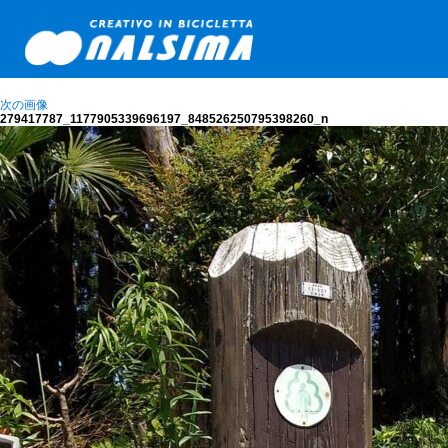
次の画像
279417787_1177905339696197_848526250795398260_n