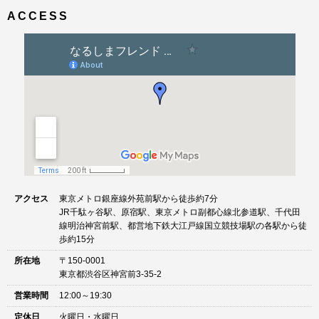
ビ
ズ
ACCESS
ゲ
ー
シ
ョ
ン
アクセス
東京メトロ銀座線外苑前駅から徒歩約7分
JR千駄ヶ谷駅、原宿駅、東京メトロ副都心線北参道駅、千代田
線明治神宮前駅、都営地下鉄大江戸線国立競技場駅の各駅から徒
歩約15分
所在地
〒150-0001
東京都渋谷区神宮前3-35-2
営業時間
12:00～19:30
定休日
火曜日・水曜日