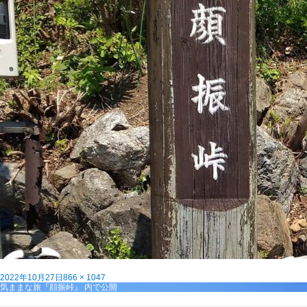
投
フ
2022年10月27日
866 × 1047
稿
投
ル
気ままな旅『顔振峠』
内で公開
日:
稿
サ
ナ
イ