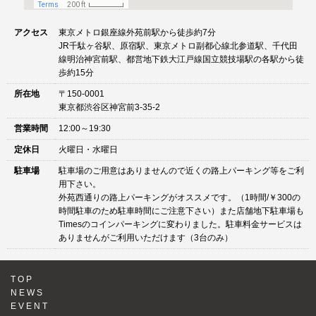
アクセス
東京メトロ銀座線外苑前駅から徒歩約7分
JR千駄ヶ谷駅、原宿駅、東京メトロ副都心線北参道駅、千代田
線明治神宮前駅、都営地下鉄大江戸線国立競技場駅の各駅から徒
歩約15分
所在地
〒150-0001
東京都渋谷区神宮前3-35-2
営業時間
12:00～19:30
定休日
火曜日・水曜日
駐車場
駐車場のご用意はありませんので近くの路上パーキング等をご利
用下さい。
外苑西通りの路上パーキングがオススメです。（1時間/￥300の
時間駐車のため駐車時間にご注意下さい）また店舗地下駐車場も
Timesのコインパーキングに変わりました。駐車料金サービスは
ありませんがご利用いただけます（3台のみ）
TOP
NEWS
EVENT