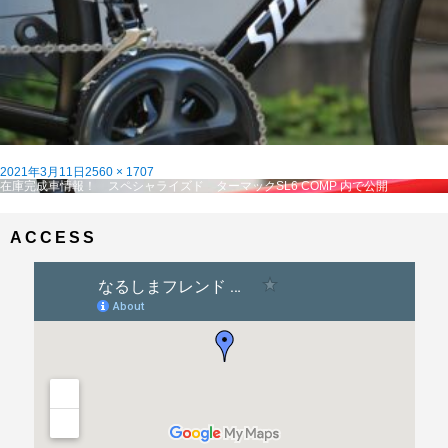
投
フ
2021年3月11日
2560 × 1707
稿
投
ル
在庫完成車情報！ スペシャライズド ターマックSL6 COMP
内で公開
日:
稿
サ
ナ
イ
ビ
ズ
ACCESS
ゲ
ー
シ
ョ
ン