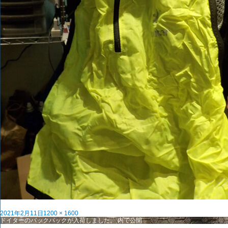
投
フ
2021年2月11日
1200 × 1600
稿
投
ル
ドイターのバックパックが入荷しました。
内で公開
日:
稿
サ