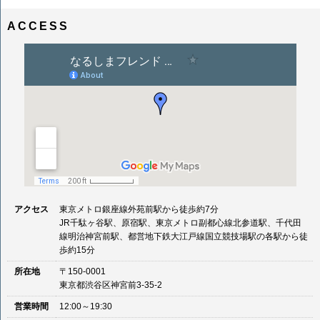
ナ
イ
ビ
ズ
ACCESS
ゲ
ー
シ
ョ
ン
アクセス
東京メトロ銀座線外苑前駅から徒歩約7分
JR千駄ヶ谷駅、原宿駅、東京メトロ副都心線北参道駅、千代田
線明治神宮前駅、都営地下鉄大江戸線国立競技場駅の各駅から徒
歩約15分
所在地
〒150-0001
東京都渋谷区神宮前3-35-2
営業時間
12:00～19:30