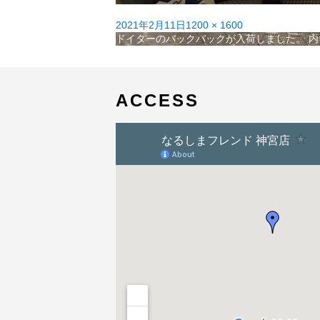
投
フ
2021年2月11日
1200 × 1600
稿
投
ル
ドイターのバックパックが入荷しました。
内
日:
稿
サ
ナ
イ
ビ
ズ
ゲ
ACCESS
ー
シ
ョ
ン