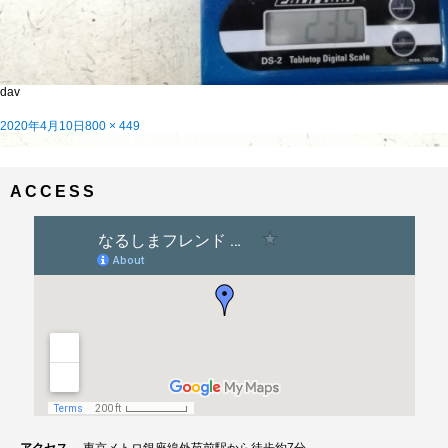
dav
投
フ
2020年4月10日
800 × 449
稿
投
ル
ウルフパック良いタイヤですよ！
内で公開
日:
稿
サ
ナ
イ
ビ
ズ
ACCESS
ゲ
ー
シ
ョ
ン