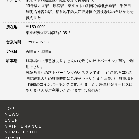
アクセス
東京メトロ銀座線外苑前駅から徒歩約7分
JR千駄ヶ谷駅、原宿駅、東京メトロ副都心線北参道駅、千代田
線明治神宮前駅、都営地下鉄大江戸線国立競技場駅の各駅から徒
歩約15分
所在地
〒150-0001
東京都渋谷区神宮前3-35-2
営業時間
12:00～19:30
定休日
火曜日・水曜日
駐車場
駐車場のご用意はありませんので近くの路上パーキング等をご利
用下さい。
外苑西通りの路上パーキングがオススメです。（1時間/￥300の
時間駐車のため駐車時間にご注意下さい）また店舗地下駐車場も
Timesのコインパーキングに変わりました。駐車料金サービスは
ありませんがご利用いただけます（3台のみ）
TOP
NEWS
EVENT
MAINTENANCE
MEMBERSHIP
BRAND