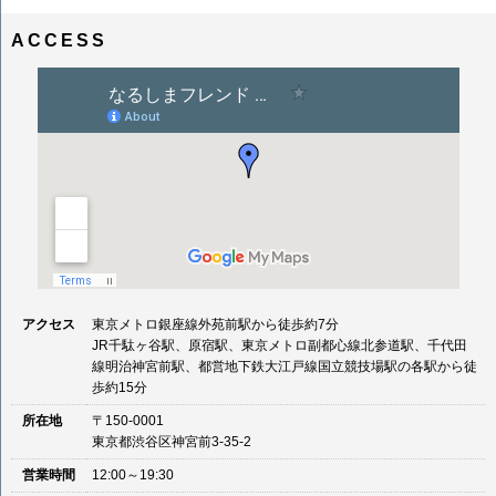
ナ
イ
ビ
ズ
ACCESS
ゲ
ー
シ
ョ
ン
アクセス
東京メトロ銀座線外苑前駅から徒歩約7分
JR千駄ヶ谷駅、原宿駅、東京メトロ副都心線北参道駅、千代田
線明治神宮前駅、都営地下鉄大江戸線国立競技場駅の各駅から徒
歩約15分
所在地
〒150-0001
東京都渋谷区神宮前3-35-2
営業時間
12:00～19:30