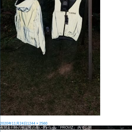
投
フ
2020年11月24日
1244 × 2560
稿
投
ル
夜間走行時の視認性の高いアパレル「PROVIZ」
内で公開
日:
稿
サ