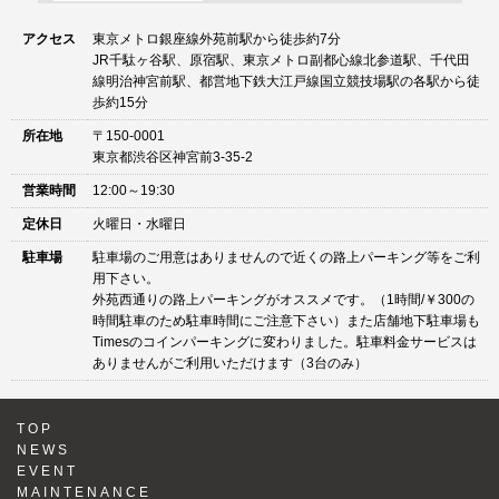
アクセス
東京メトロ銀座線外苑前駅から徒歩約7分
JR千駄ヶ谷駅、原宿駅、東京メトロ副都心線北参道駅、千代田
線明治神宮前駅、都営地下鉄大江戸線国立競技場駅の各駅から徒
歩約15分
所在地
〒150-0001
東京都渋谷区神宮前3-35-2
営業時間
12:00～19:30
定休日
火曜日・水曜日
駐車場
駐車場のご用意はありませんので近くの路上パーキング等をご利
用下さい。
外苑西通りの路上パーキングがオススメです。（1時間/￥300の
時間駐車のため駐車時間にご注意下さい）また店舗地下駐車場も
Timesのコインパーキングに変わりました。駐車料金サービスは
ありませんがご利用いただけます（3台のみ）
TOP
NEWS
EVENT
MAINTENANCE