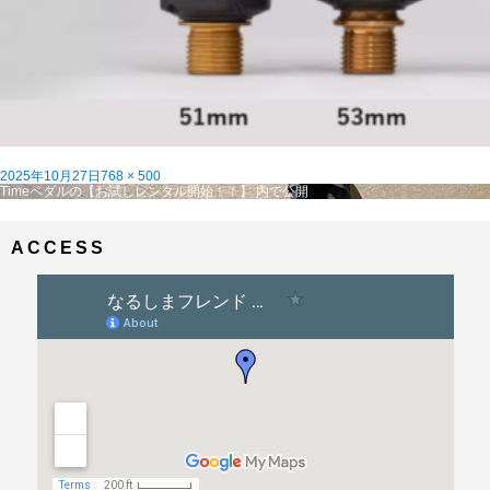
投
フ
2025年10月27日
768 × 500
稿
投
ル
Timeペダルの【お試しレンタル開始！！】
内で公開
日:
稿
サ
ナ
イ
ビ
ズ
ACCESS
ゲ
ー
シ
ョ
ン