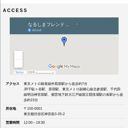
ナ
イ
ビ
ズ
ACCESS
ゲ
ー
シ
ョ
ン
アクセス
東京メトロ銀座線外苑前駅から徒歩約7分
JR千駄ヶ谷駅、原宿駅、東京メトロ副都心線北参道駅、千代田
線明治神宮前駅、都営地下鉄大江戸線国立競技場駅の各駅から徒
歩約15分
所在地
〒150-0001
東京都渋谷区神宮前3-35-2
営業時間
12:00～19:30