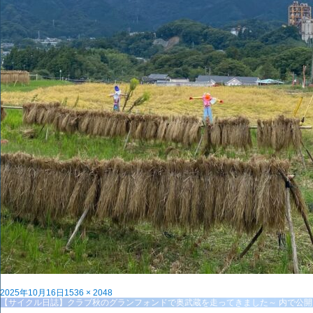
投
フ
2025年10月16日
1536 × 2048
稿
投
ル
【サイクル日誌】クラブ秋のグランフォンドで奥武蔵を走ってきました～
内で公開
日:
稿
サ