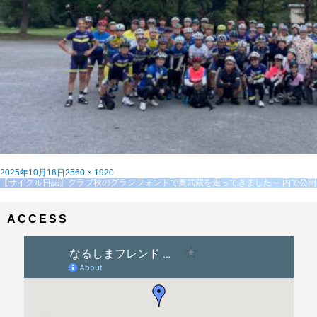
投
フ
2025年10月16日
2560 × 1920
稿
投
ル
【サイクル日誌】クラブ秋のグランフォンドで奥武蔵を走ってきました～
内で公開
日:
稿
サ
ナ
イ
ビ
ズ
ACCESS
ゲ
ー
シ
ョ
ン