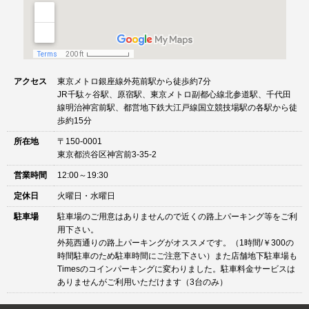
アクセス
東京メトロ銀座線外苑前駅から徒歩約7分
JR千駄ヶ谷駅、原宿駅、東京メトロ副都心線北参道駅、千代田
線明治神宮前駅、都営地下鉄大江戸線国立競技場駅の各駅から徒
歩約15分
所在地
〒150-0001
東京都渋谷区神宮前3-35-2
営業時間
12:00～19:30
定休日
火曜日・水曜日
駐車場
駐車場のご用意はありませんので近くの路上パーキング等をご利
用下さい。
外苑西通りの路上パーキングがオススメです。（1時間/￥300の
時間駐車のため駐車時間にご注意下さい）また店舗地下駐車場も
Timesのコインパーキングに変わりました。駐車料金サービスは
ありませんがご利用いただけます（3台のみ）