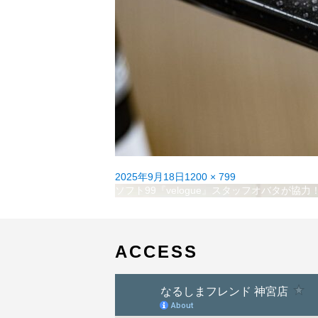
投
フ
2025年9月18日
1200 × 799
稿
投
ル
ソフト99『velogue』スタッフオバタが
日:
稿
サ
ナ
イ
ビ
ズ
ゲ
ACCESS
ー
シ
ョ
ン