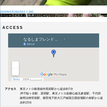
投
フ
2020年6月28日
551 × 345
稿
投
ル
スペシャライズド：自転車だけじゃない！グローブもいいんですっ！
内で公開
日:
稿
サ
ナ
イ
ビ
ズ
ACCESS
ゲ
ー
シ
ョ
ン
アクセス
東京メトロ銀座線外苑前駅から徒歩約7分
JR千駄ヶ谷駅、原宿駅、東京メトロ副都心線北参道駅、千代田
線明治神宮前駅、都営地下鉄大江戸線国立競技場駅の各駅から徒
歩約15分