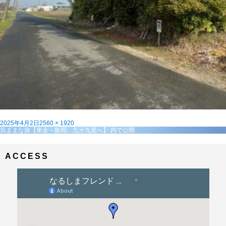
投
フ
2025年4月2日
2560 × 1920
稿
投
ル
気ままな旅【東金～飯岡、九十九里へ】
内で公開
日:
稿
サ
ナ
イ
ビ
ズ
ACCESS
ゲ
ー
シ
ョ
ン