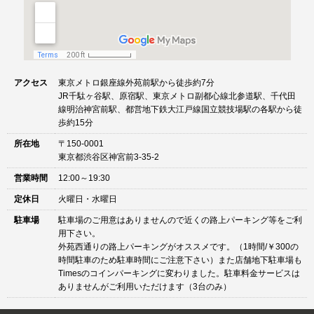
アクセス
東京メトロ銀座線外苑前駅から徒歩約7分
JR千駄ヶ谷駅、原宿駅、東京メトロ副都心線北参道駅、千代田
線明治神宮前駅、都営地下鉄大江戸線国立競技場駅の各駅から徒
歩約15分
所在地
〒150-0001
東京都渋谷区神宮前3-35-2
営業時間
12:00～19:30
定休日
火曜日・水曜日
駐車場
駐車場のご用意はありませんので近くの路上パーキング等をご利
用下さい。
外苑西通りの路上パーキングがオススメです。（1時間/￥300の
時間駐車のため駐車時間にご注意下さい）また店舗地下駐車場も
Timesのコインパーキングに変わりました。駐車料金サービスは
ありませんがご利用いただけます（3台のみ）