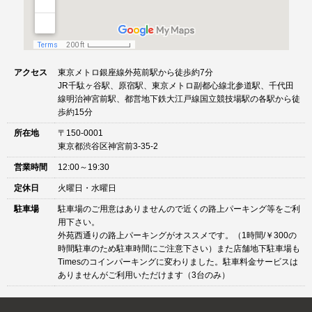
アクセス
東京メトロ銀座線外苑前駅から徒歩約7分
JR千駄ヶ谷駅、原宿駅、東京メトロ副都心線北参道駅、千代田
線明治神宮前駅、都営地下鉄大江戸線国立競技場駅の各駅から徒
歩約15分
所在地
〒150-0001
東京都渋谷区神宮前3-35-2
営業時間
12:00～19:30
定休日
火曜日・水曜日
駐車場
駐車場のご用意はありませんので近くの路上パーキング等をご利
用下さい。
外苑西通りの路上パーキングがオススメです。（1時間/￥300の
時間駐車のため駐車時間にご注意下さい）また店舗地下駐車場も
Timesのコインパーキングに変わりました。駐車料金サービスは
ありませんがご利用いただけます（3台のみ）