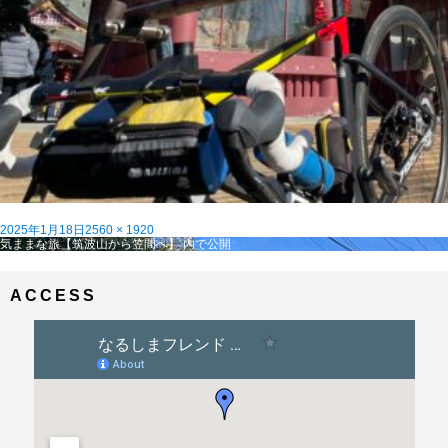
投
フ
2025年1月18日
2560 × 1920
稿
投
ル
気ままな旅【筑波山から笠間へ】
内で公開
日:
稿
サ
ナ
イ
ビ
ズ
ACCESS
ゲ
ー
シ
ョ
ン