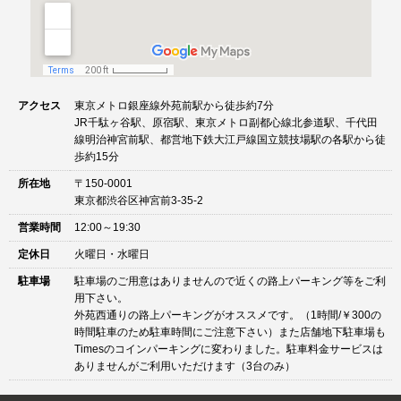
アクセス
東京メトロ銀座線外苑前駅から徒歩約7分
JR千駄ヶ谷駅、原宿駅、東京メトロ副都心線北参道駅、千代田
線明治神宮前駅、都営地下鉄大江戸線国立競技場駅の各駅から徒
歩約15分
所在地
〒150-0001
東京都渋谷区神宮前3-35-2
営業時間
12:00～19:30
定休日
火曜日・水曜日
駐車場
駐車場のご用意はありませんので近くの路上パーキング等をご利
用下さい。
外苑西通りの路上パーキングがオススメです。（1時間/￥300の
時間駐車のため駐車時間にご注意下さい）また店舗地下駐車場も
Timesのコインパーキングに変わりました。駐車料金サービスは
ありませんがご利用いただけます（3台のみ）