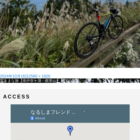
投
フ
2024年10月16日
2560 × 1920
稿
投
ル
気ままな旅【南伊奈ヶ湖～櫛形山】
内で公開
日:
稿
サ
ナ
イ
ビ
ズ
ACCESS
ゲ
ー
シ
ョ
ン