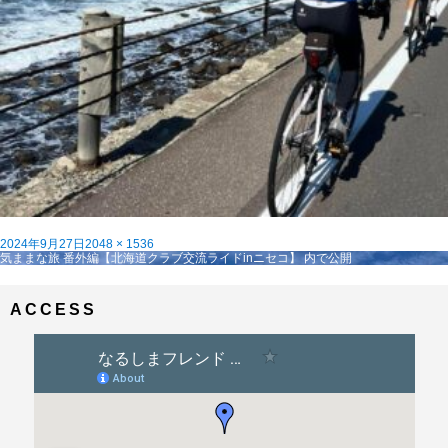
投
フ
2024年9月27日
2048 × 1536
稿
投
ル
気ままな旅 番外編【北海道クラブ交流ライドinニセコ】
内で公開
日:
稿
サ
ナ
イ
ビ
ズ
ACCESS
ゲ
ー
シ
ョ
ン