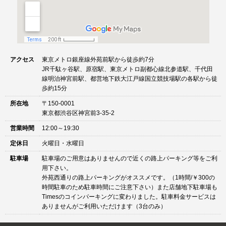
アクセス
東京メトロ銀座線外苑前駅から徒歩約7分
JR千駄ヶ谷駅、原宿駅、東京メトロ副都心線北参道駅、千代田
線明治神宮前駅、都営地下鉄大江戸線国立競技場駅の各駅から徒
歩約15分
所在地
〒150-0001
東京都渋谷区神宮前3-35-2
営業時間
12:00～19:30
定休日
火曜日・水曜日
駐車場
駐車場のご用意はありませんので近くの路上パーキング等をご利
用下さい。
外苑西通りの路上パーキングがオススメです。（1時間/￥300の
時間駐車のため駐車時間にご注意下さい）また店舗地下駐車場も
Timesのコインパーキングに変わりました。駐車料金サービスは
ありませんがご利用いただけます（3台のみ）