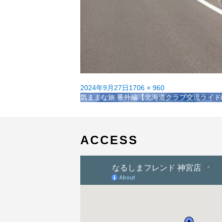
投
フ
2024年9月27日
1706 × 960
稿
投
ル
気ままな旅 番外編【北海道クラブ交流ライドi
日:
稿
サ
ナ
イ
ビ
ズ
ゲ
ACCESS
ー
シ
ョ
ン