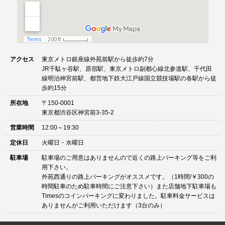
アクセス
東京メトロ銀座線外苑前駅から徒歩約7分
JR千駄ヶ谷駅、原宿駅、東京メトロ副都心線北参道駅、千代田
線明治神宮前駅、都営地下鉄大江戸線国立競技場駅の各駅から徒
歩約15分
所在地
〒150-0001
東京都渋谷区神宮前3-35-2
営業時間
12:00～19:30
定休日
火曜日・水曜日
駐車場
駐車場のご用意はありませんので近くの路上パーキング等をご利
用下さい。
外苑西通りの路上パーキングがオススメです。（1時間/￥300の
時間駐車のため駐車時間にご注意下さい）また店舗地下駐車場も
Timesのコインパーキングに変わりました。駐車料金サービスは
ありませんがご利用いただけます（3台のみ）