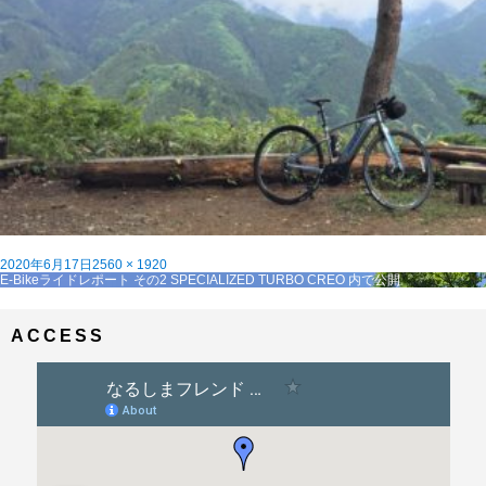
投
フ
2020年6月17日
2560 × 1920
稿
投
ル
E-Bikeライドレポート その2 SPECIALIZED TURBO CREO
内で公開
日:
稿
サ
ナ
イ
ビ
ズ
ACCESS
ゲ
ー
シ
ョ
ン