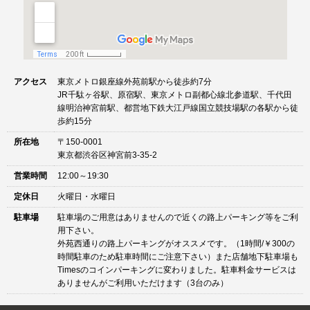
アクセス
東京メトロ銀座線外苑前駅から徒歩約7分
JR千駄ヶ谷駅、原宿駅、東京メトロ副都心線北参道駅、千代田
線明治神宮前駅、都営地下鉄大江戸線国立競技場駅の各駅から徒
歩約15分
所在地
〒150-0001
東京都渋谷区神宮前3-35-2
営業時間
12:00～19:30
定休日
火曜日・水曜日
駐車場
駐車場のご用意はありませんので近くの路上パーキング等をご利
用下さい。
外苑西通りの路上パーキングがオススメです。（1時間/￥300の
時間駐車のため駐車時間にご注意下さい）また店舗地下駐車場も
Timesのコインパーキングに変わりました。駐車料金サービスは
ありませんがご利用いただけます（3台のみ）