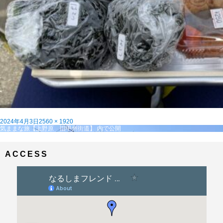
投
フ
2024年4月3日
2560 × 1920
稿
投
ル
気ままな旅【上野原 旧甲州街道】
内で公開
日:
稿
サ
ナ
イ
ビ
ズ
ACCESS
ゲ
ー
シ
ョ
ン