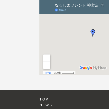
ョ
ン
TOP
NEWS