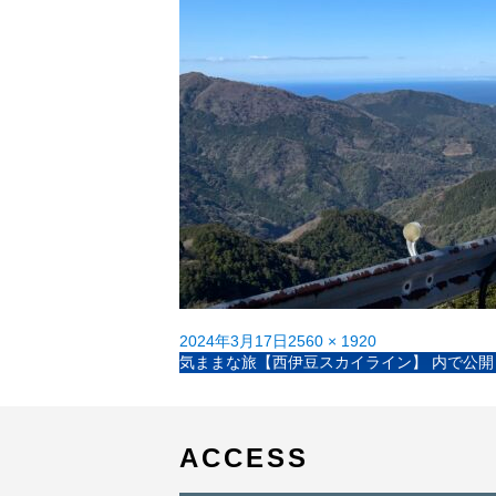
投
フ
2024年3月17日
2560 × 1920
稿
投
ル
気ままな旅【西伊豆スカイライン】
内で公開
日:
稿
サ
ナ
イ
ビ
ズ
ゲ
ACCESS
ー
シ