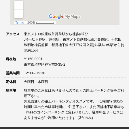
アクセス
東京メトロ銀座線外苑前駅から徒歩約7分
JR千駄ヶ谷駅、原宿駅、東京メトロ副都心線北参道駅、千代田
線明治神宮前駅、都営地下鉄大江戸線国立競技場駅の各駅から徒
歩約15分
所在地
〒150-0001
東京都渋谷区神宮前3-35-2
営業時間
12:00～19:30
定休日
火曜日・水曜日
駐車場
駐車場のご用意はありませんので近くの路上パーキング等をご利
用下さい。
外苑西通りの路上パーキングがオススメです。（1時間/￥300の
時間駐車のため駐車時間にご注意下さい）また店舗地下駐車場も
Timesのコインパーキングに変わりました。駐車料金サービスは
ありませんがご利用いただけます（3台のみ）