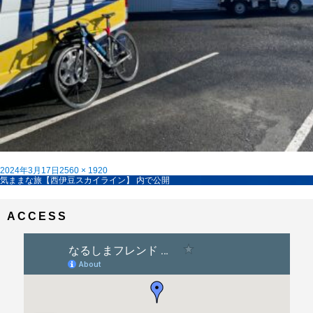
投
フ
2024年3月17日
2560 × 1920
稿
投
ル
気ままな旅【西伊豆スカイライン】
内で公開
日:
稿
サ
ナ
イ
ビ
ズ
ACCESS
ゲ
ー
シ
ョ
ン