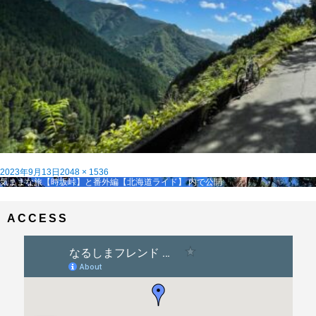
投
フ
2023年9月13日
2048 × 1536
稿
投
ル
気ままな旅【時坂峠】と番外編【北海道ライド】
内で公開
日:
稿
サ
ナ
イ
ビ
ズ
ACCESS
ゲ
ー
シ
ョ
ン