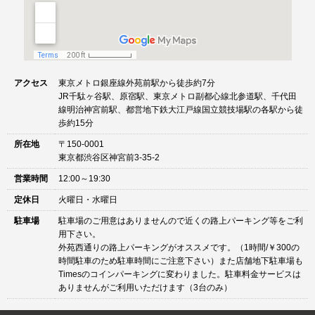
アクセス
東京メトロ銀座線外苑前駅から徒歩約7分
JR千駄ヶ谷駅、原宿駅、東京メトロ副都心線北参道駅、千代田
線明治神宮前駅、都営地下鉄大江戸線国立競技場駅の各駅から徒
歩約15分
所在地
〒150-0001
東京都渋谷区神宮前3-35-2
営業時間
12:00～19:30
定休日
火曜日・水曜日
駐車場
駐車場のご用意はありませんので近くの路上パーキング等をご利
用下さい。
外苑西通りの路上パーキングがオススメです。（1時間/￥300の
時間駐車のため駐車時間にご注意下さい）また店舗地下駐車場も
Timesのコインパーキングに変わりました。駐車料金サービスは
ありませんがご利用いただけます（3台のみ）