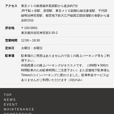
アクセス
東京メトロ銀座線外苑前駅から徒歩約7分
JR千駄ヶ谷駅、原宿駅、東京メトロ副都心線北参道駅、千代田
線明治神宮前駅、都営地下鉄大江戸線国立競技場駅の各駅から徒
歩約15分
所在地
〒150-0001
東京都渋谷区神宮前3-35-2
営業時間
12:00～19:30
定休日
火曜日・水曜日
駐車場
駐車場のご用意はありませんので近くの路上パーキング等をご利
用下さい。
外苑西通りの路上パーキングがオススメです。（1時間/￥300の
時間駐車のため駐車時間にご注意下さい）また店舗地下駐車場も
Timesのコインパーキングに変わりました。駐車料金サービスは
ありませんがご利用いただけます（3台のみ）
TOP
NEWS
EVENT
MAINTENANCE