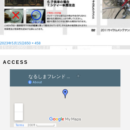
投
フ
2023年5月15日
650 × 458
稿
投
ル
【サイメンDVD】 なるしまオンラインストアで好評販売中！！！
内で公開
日:
稿
サ
ナ
イ
ビ
ズ
ACCESS
ゲ
ー
シ
ョ
ン