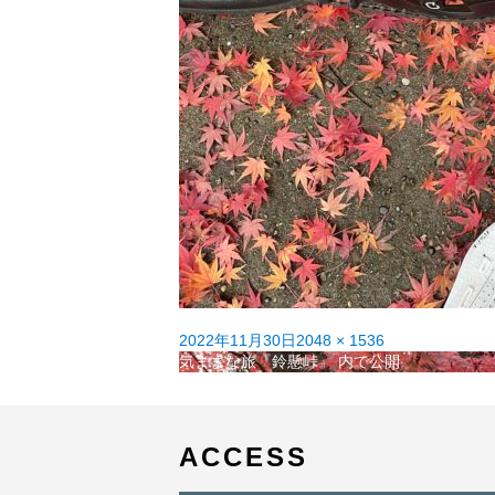
投
フ
2022年11月30日
2048 × 1536
稿
投
ル
気ままな旅『鈴懸峠』
内で公開
日:
稿
サ
ナ
イ
ビ
ズ
ゲ
ACCESS
ー
シ