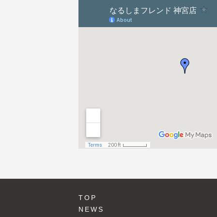
ョ
ン
TOP
NEWS