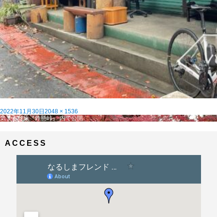
投
フ
2022年11月30日
2048 × 1536
稿
投
ル
気ままな旅『鈴懸峠』
内で公開
日:
稿
サ
ナ
イ
ビ
ズ
ACCESS
ゲ
ー
シ
ョ
ン