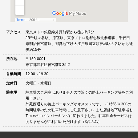
アクセス
東京メトロ銀座線外苑前駅から徒歩約7分
JR千駄ヶ谷駅、原宿駅、東京メトロ副都心線北参道駅、千代田
線明治神宮前駅、都営地下鉄大江戸線国立競技場駅の各駅から徒
歩約15分
所在地
〒150-0001
東京都渋谷区神宮前3-35-2
営業時間
12:00～19:30
定休日
火曜日・水曜日
駐車場
駐車場のご用意はありませんので近くの路上パーキング等をご利
用下さい。
外苑西通りの路上パーキングがオススメです。（1時間/￥300の
時間駐車のため駐車時間にご注意下さい）また店舗地下駐車場も
Timesのコインパーキングに変わりました。駐車料金サービスは
ありませんがご利用いただけます（3台のみ）