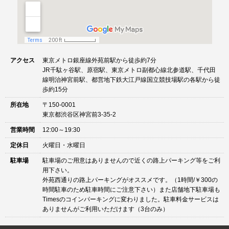
アクセス
東京メトロ銀座線外苑前駅から徒歩約7分
JR千駄ヶ谷駅、原宿駅、東京メトロ副都心線北参道駅、千代田
線明治神宮前駅、都営地下鉄大江戸線国立競技場駅の各駅から徒
歩約15分
所在地
〒150-0001
東京都渋谷区神宮前3-35-2
営業時間
12:00～19:30
定休日
火曜日・水曜日
駐車場
駐車場のご用意はありませんので近くの路上パーキング等をご利
用下さい。
外苑西通りの路上パーキングがオススメです。（1時間/￥300の
時間駐車のため駐車時間にご注意下さい）また店舗地下駐車場も
Timesのコインパーキングに変わりました。駐車料金サービスは
ありませんがご利用いただけます（3台のみ）