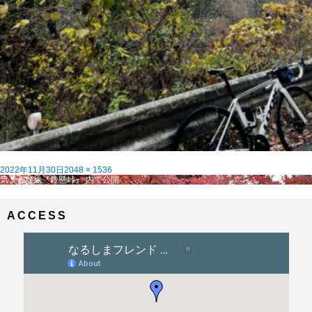
投
フ
2022年11月30日
2048 × 1536
稿
投
ル
気ままな旅『鈴懸峠』
内で公開
日:
稿
サ
ナ
イ
ビ
ズ
ACCESS
ゲ
ー
シ
ョ
ン