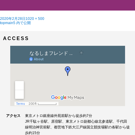
投
フ
2020年2月28日
1020 × 500
稿
投
ル
topmain5
内で公開
日:
稿
サ
ナ
イ
ビ
ズ
ACCESS
ゲ
ー
シ
ョ
ン
アクセス
東京メトロ銀座線外苑前駅から徒歩約7分
JR千駄ヶ谷駅、原宿駅、東京メトロ副都心線北参道駅、千代田
線明治神宮前駅、都営地下鉄大江戸線国立競技場駅の各駅から徒
歩約15分