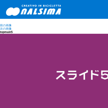
前の画像
次の画像
topmain5