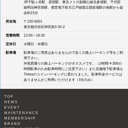
JR千駄ヶ谷駅、原宿駅、東京メトロ副都心線北参道駅、千代田
線明治神宮前駅、都営地下鉄大江戸線国立競技場駅の各駅から徒
歩約15分
所在地
〒150-0001
東京都渋谷区神宮前3-35-2
営業時間
12:00～19:30
定休日
火曜日・水曜日
駐車場
駐車場のご用意はありませんので近くの路上パーキング等をご利
用下さい。
外苑西通りの路上パーキングがオススメです。（1時間/￥300の
時間駐車のため駐車時間にご注意下さい）また店舗地下駐車場も
Timesのコインパーキングに変わりました。駐車料金サービスは
ありませんがご利用いただけます（3台のみ）
TOP
NEWS
EVENT
MAINTENANCE
MEMBERSHIP
BRAND