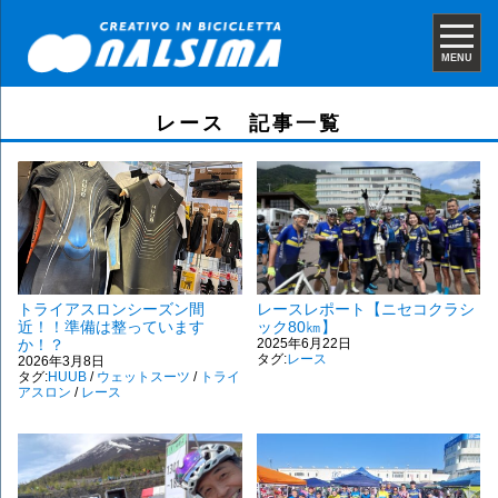
MENU
レース 記事一覧
トライアスロンシーズン間
レースレポート【ニセコクラシ
近！！準備は整っています
ック80㎞】
か！？
2025年6月22日
タグ:
レース
2026年3月8日
タグ:
HUUB
/
ウェットスーツ
/
トライ
アスロン
/
レース