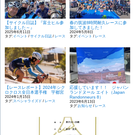
【サイクル日誌】『富士ヒル参
春の筑波8時間耐久レースに参
加しました～』
加してきました！
2025年6月11日
2024年5月8日
タグ:
イベント
/
サイクル日誌
/
レース
タグ:
イベント
/
レース
【レースレポート】2024年シク
応援しています！！ ジャパン
ロクロス全日本選手権 宇都宮
ランドヌール エイト（Japan
2024年1月15日
Randonneurs 8）
タグ:
スペシャライズド
/
レース
2023年6月13日
タグ:
お知らせ
/
レース