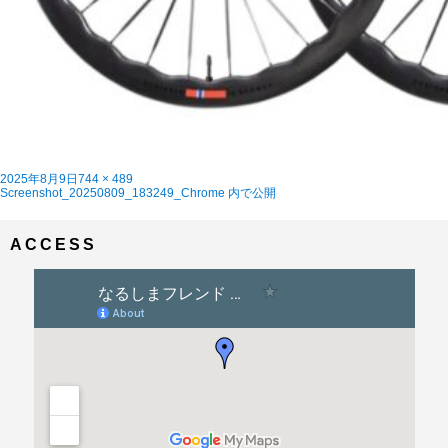
投
フ
2025年8月9日
744 × 489
稿
投
ル
Screenshot_20250809_183249_Chrome
内で公開
日:
稿
サ
ナ
イ
ビ
ズ
ACCESS
ゲ
ー
シ
ョ
ン