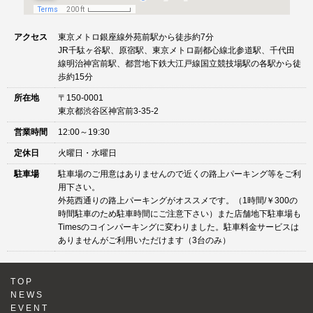
アクセス
東京メトロ銀座線外苑前駅から徒歩約7分
JR千駄ヶ谷駅、原宿駅、東京メトロ副都心線北参道駅、千代田
線明治神宮前駅、都営地下鉄大江戸線国立競技場駅の各駅から徒
歩約15分
所在地
〒150-0001
東京都渋谷区神宮前3-35-2
営業時間
12:00～19:30
定休日
火曜日・水曜日
駐車場
駐車場のご用意はありませんので近くの路上パーキング等をご利
用下さい。
外苑西通りの路上パーキングがオススメです。（1時間/￥300の
時間駐車のため駐車時間にご注意下さい）また店舗地下駐車場も
Timesのコインパーキングに変わりました。駐車料金サービスは
ありませんがご利用いただけます（3台のみ）
TOP
NEWS
EVENT