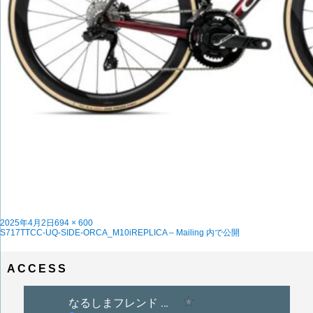
投
フ
2025年4月2日
694 × 600
稿
投
ル
S717TTCC-UQ-SIDE-ORCA_M10iREPLICA – Mailing
内で公開
日:
稿
サ
ナ
イ
ビ
ズ
ACCESS
ゲ
ー
シ
ョ
ン