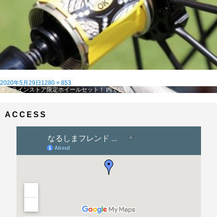
投
フ
2020年5月29日
1280 × 853
稿
投
ル
オンラインストア限定ホイールセット！
内で公開
日:
稿
サ
ナ
イ
ビ
ズ
ACCESS
ゲ
ー
シ
ョ
ン