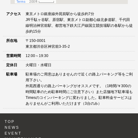
アクセス
東京メトロ銀座線外苑前駅から徒歩約7分
JR千駄ヶ谷駅、原宿駅、東京メトロ副都心線北参道駅、千代田
線明治神宮前駅、都営地下鉄大江戸線国立競技場駅の各駅から徒
歩約15分
所在地
〒150-0001
東京都渋谷区神宮前3-35-2
営業時間
12:00～19:30
定休日
火曜日・水曜日
駐車場
駐車場のご用意はありませんので近くの路上パーキング等をご利
用下さい。
外苑西通りの路上パーキングがオススメです。（1時間/￥300の
時間駐車のため駐車時間にご注意下さい）また店舗地下駐車場も
Timesのコインパーキングに変わりました。駐車料金サービスは
ありませんがご利用いただけます（3台のみ）
TOP
NEWS
EVENT