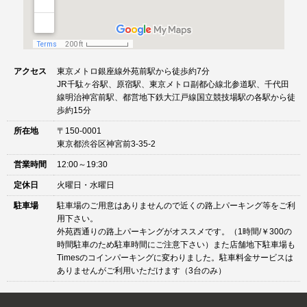
アクセス
東京メトロ銀座線外苑前駅から徒歩約7分
JR千駄ヶ谷駅、原宿駅、東京メトロ副都心線北参道駅、千代田
線明治神宮前駅、都営地下鉄大江戸線国立競技場駅の各駅から徒
歩約15分
所在地
〒150-0001
東京都渋谷区神宮前3-35-2
営業時間
12:00～19:30
定休日
火曜日・水曜日
駐車場
駐車場のご用意はありませんので近くの路上パーキング等をご利
用下さい。
外苑西通りの路上パーキングがオススメです。（1時間/￥300の
時間駐車のため駐車時間にご注意下さい）また店舗地下駐車場も
Timesのコインパーキングに変わりました。駐車料金サービスは
ありませんがご利用いただけます（3台のみ）