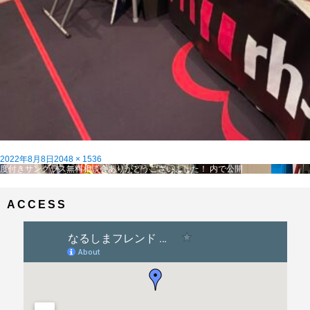
投
フ
2022年8月8日
2048 × 1536
稿
投
ル
度付きサングラス無料相談会ありがとうございました！
内で公開
日:
稿
サ
ナ
イ
ビ
ズ
ACCESS
ゲ
ー
シ
ョ
ン