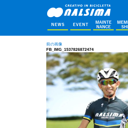
前の画像
FB_IMG_1537826872474