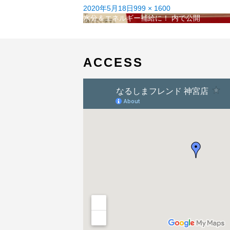
投
フ
2020年5月18日
999 × 1600
稿
投
ル
水分＆エネルギー補給に！
内で公開
日:
稿
サ
ナ
イ
ビ
ズ
ゲ
ACCESS
ー
シ
ョ
ン