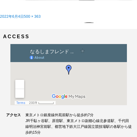
投
フ
2022年6月4日
500 × 363
稿
投
ル
ＷＡＨＯＯフェア開催中！！ 製品紹介その１
内で公開
日:
稿
サ
ナ
イ
ビ
ズ
ACCESS
ゲ
ー
シ
ョ
ン
アクセス
東京メトロ銀座線外苑前駅から徒歩約7分
JR千駄ヶ谷駅、原宿駅、東京メトロ副都心線北参道駅、千代田
線明治神宮前駅、都営地下鉄大江戸線国立競技場駅の各駅から徒
歩約15分