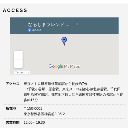
ナ
イ
ビ
ズ
ACCESS
ゲ
ー
シ
ョ
ン
アクセス
東京メトロ銀座線外苑前駅から徒歩約7分
JR千駄ヶ谷駅、原宿駅、東京メトロ副都心線北参道駅、千代田
線明治神宮前駅、都営地下鉄大江戸線国立競技場駅の各駅から徒
歩約15分
所在地
〒150-0001
東京都渋谷区神宮前3-35-2
営業時間
12:00～19:30