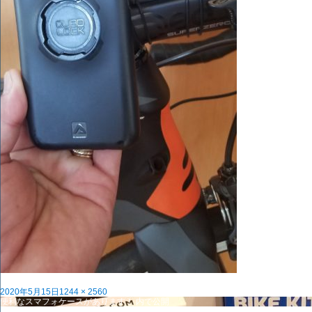
投
フ
2020年5月15日
1244 × 2560
稿
投
ル
便利なスマフォケースがあります！
内で公開
日:
稿
サ