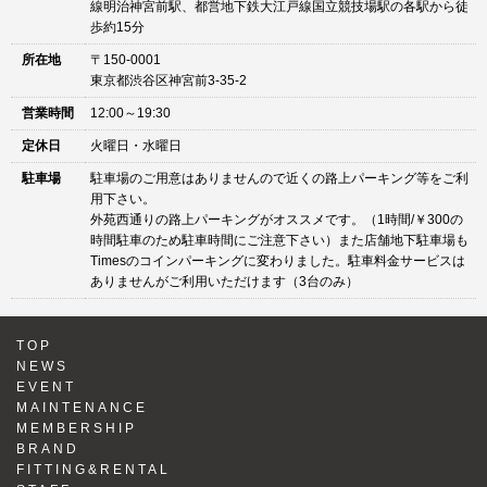
線明治神宮前駅、都営地下鉄大江戸線国立競技場駅の各駅から徒
歩約15分
所在地
〒150-0001
東京都渋谷区神宮前3-35-2
営業時間
12:00～19:30
定休日
火曜日・水曜日
駐車場
駐車場のご用意はありませんので近くの路上パーキング等をご利
用下さい。
外苑西通りの路上パーキングがオススメです。（1時間/￥300の
時間駐車のため駐車時間にご注意下さい）また店舗地下駐車場も
Timesのコインパーキングに変わりました。駐車料金サービスは
ありませんがご利用いただけます（3台のみ）
TOP
NEWS
EVENT
MAINTENANCE
MEMBERSHIP
BRAND
FITTING&RENTAL