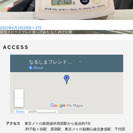
投
フ
2022年4月18日
500 × 375
稿
投
ル
新型スピードプレイ使ってみた！！
内で公開
日:
稿
サ
ナ
イ
ビ
ズ
ACCESS
ゲ
ー
シ
ョ
ン
アクセス
東京メトロ銀座線外苑前駅から徒歩約7分
JR千駄ヶ谷駅、原宿駅、東京メトロ副都心線北参道駅、千代田