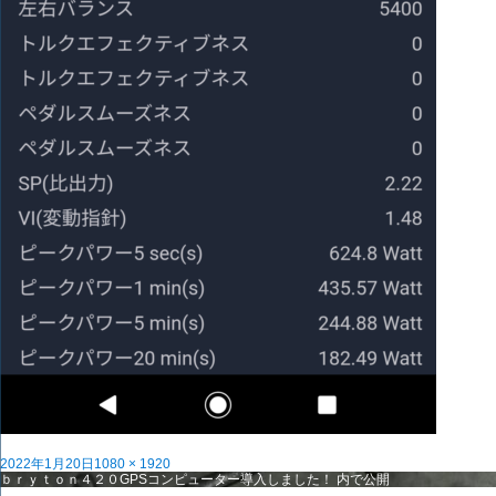
投
フ
2022年1月20日
1080 × 1920
稿
投
ル
ｂｒｙｔｏｎ４２０GPSコンピューター導入しました！
内で公開
日:
稿
サ