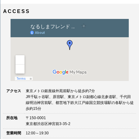
ナ
イ
ビ
ズ
ACCESS
ゲ
ー
シ
ョ
ン
アクセス
東京メトロ銀座線外苑前駅から徒歩約7分
JR千駄ヶ谷駅、原宿駅、東京メトロ副都心線北参道駅、千代田
線明治神宮前駅、都営地下鉄大江戸線国立競技場駅の各駅から徒
歩約15分
所在地
〒150-0001
東京都渋谷区神宮前3-35-2
営業時間
12:00～19:30