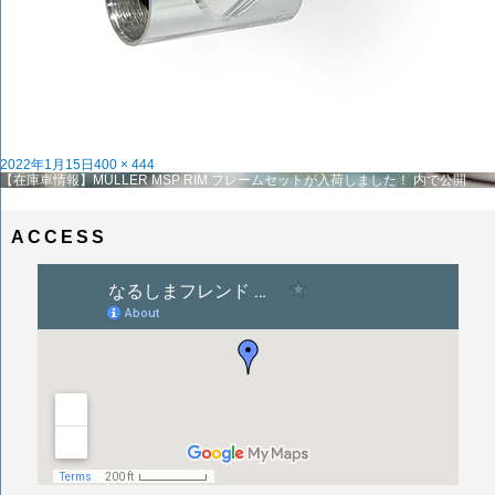
投
フ
2022年1月15日
400 × 444
稿
投
ル
【在庫車情報】MULLER MSP RIM フレームセットが入荷しました！
内で公開
日:
稿
サ
ナ
イ
ビ
ズ
ACCESS
ゲ
ー
シ
ョ
ン