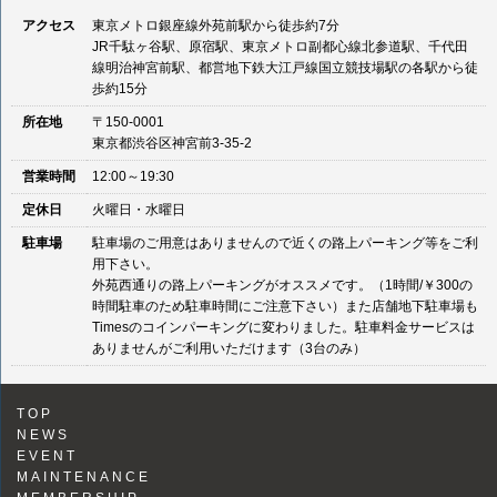
アクセス
東京メトロ銀座線外苑前駅から徒歩約7分
JR千駄ヶ谷駅、原宿駅、東京メトロ副都心線北参道駅、千代田
線明治神宮前駅、都営地下鉄大江戸線国立競技場駅の各駅から徒
歩約15分
所在地
〒150-0001
東京都渋谷区神宮前3-35-2
営業時間
12:00～19:30
定休日
火曜日・水曜日
駐車場
駐車場のご用意はありませんので近くの路上パーキング等をご利
用下さい。
外苑西通りの路上パーキングがオススメです。（1時間/￥300の
時間駐車のため駐車時間にご注意下さい）また店舗地下駐車場も
Timesのコインパーキングに変わりました。駐車料金サービスは
ありませんがご利用いただけます（3台のみ）
TOP
NEWS
EVENT
MAINTENANCE