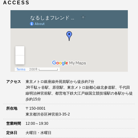
ACCESS
ゲ
ー
シ
ョ
ン
アクセス
東京メトロ銀座線外苑前駅から徒歩約7分
JR千駄ヶ谷駅、原宿駅、東京メトロ副都心線北参道駅、千代田
線明治神宮前駅、都営地下鉄大江戸線国立競技場駅の各駅から徒
歩約15分
所在地
〒150-0001
東京都渋谷区神宮前3-35-2
営業時間
12:00～19:30
定休日
火曜日・水曜日