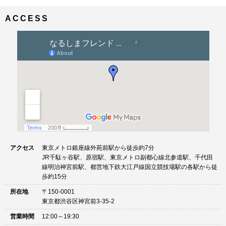
ナ
イ
ビ
ズ
ACCESS
ゲ
ー
シ
ョ
ン
アクセス
東京メトロ銀座線外苑前駅から徒歩約7分
JR千駄ヶ谷駅、原宿駅、東京メトロ副都心線北参道駅、千代田
線明治神宮前駅、都営地下鉄大江戸線国立競技場駅の各駅から徒
歩約15分
所在地
〒150-0001
東京都渋谷区神宮前3-35-2
営業時間
12:00～19:30