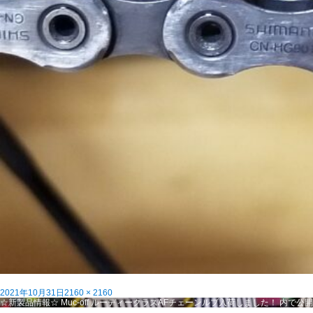
投
フ
2021年10月31日
2160 × 2160
稿
投
ル
☆新製品情報☆ Muc-off ルーディークラスAFチェーンルブ入荷しました！
内で公開
日:
稿
サ