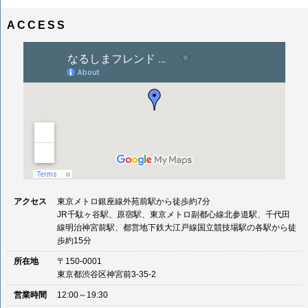
ナ
イ
ビ
ズ
ACCESS
ゲ
ー
シ
ョ
ン
アクセス
東京メトロ銀座線外苑前駅から徒歩約7分
JR千駄ヶ谷駅、原宿駅、東京メトロ副都心線北参道駅、千代田
線明治神宮前駅、都営地下鉄大江戸線国立競技場駅の各駅から徒
歩約15分
所在地
〒150-0001
東京都渋谷区神宮前3-35-2
営業時間
12:00～19:30