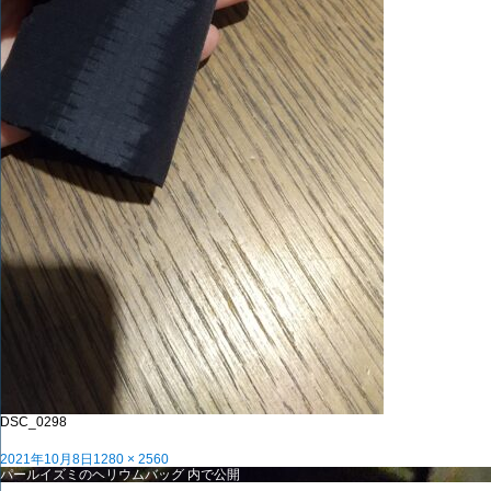
DSC_0298
投
フ
2021年10月8日
1280 × 2560
稿
投
ル
パールイズミのヘリウムバッグ
内で公開
日:
稿
サ