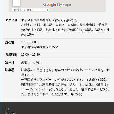
アクセス
東京メトロ銀座線外苑前駅から徒歩約7分
JR千駄ヶ谷駅、原宿駅、東京メトロ副都心線北参道駅、千代田
線明治神宮前駅、都営地下鉄大江戸線国立競技場駅の各駅から徒
歩約15分
所在地
〒150-0001
東京都渋谷区神宮前3-35-2
営業時間
12:00～19:30
定休日
火曜日・水曜日
駐車場
駐車場のご用意はありませんので近くの路上パーキング等をご利
用下さい。
外苑西通りの路上パーキングがオススメです。（1時間/￥300の
時間駐車のため駐車時間にご注意下さい）また店舗地下駐車場も
Timesのコインパーキングに変わりました。駐車料金サービスは
ありませんがご利用いただけます（3台のみ）
TOP