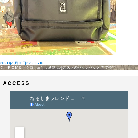
投
フ
2021年9月10日
375 × 500
稿
投
ル
ＣＨＲＯＭＥ（クローム）：通勤にオススメのバックパック
内で公開
日:
稿
サ
ナ
イ
ビ
ズ
ACCESS
ゲ
ー
シ
ョ
ン