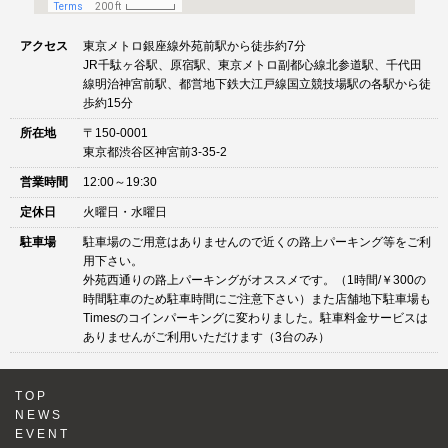
アクセス
東京メトロ銀座線外苑前駅から徒歩約7分
JR千駄ヶ谷駅、原宿駅、東京メトロ副都心線北参道駅、千代田
線明治神宮前駅、都営地下鉄大江戸線国立競技場駅の各駅から徒
歩約15分
所在地
〒150-0001
東京都渋谷区神宮前3-35-2
営業時間
12:00～19:30
定休日
火曜日・水曜日
駐車場
駐車場のご用意はありませんので近くの路上パーキング等をご利
用下さい。
外苑西通りの路上パーキングがオススメです。（1時間/￥300の
時間駐車のため駐車時間にご注意下さい）また店舗地下駐車場も
Timesのコインパーキングに変わりました。駐車料金サービスは
ありませんがご利用いただけます（3台のみ）
TOP
NEWS
EVENT