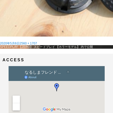
投
フ
2020年5月6日
2560 × 1707
稿
投
ル
SPEEDPLAY 【ZERO】 スピードプレイ 【カラーモデル】
内で公開
日:
稿
サ
ナ
イ
ビ
ズ
ACCESS
ゲ
ー
シ
ョ
ン