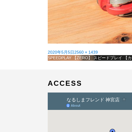
投
フ
2020年5月5日
2560 × 1439
稿
投
ル
SPEEDPLAY 【ZERO】 スピードプレイ 
日:
稿
サ
ナ
イ
ビ
ズ
ゲ
ACCESS
ー
シ
ョ
ン