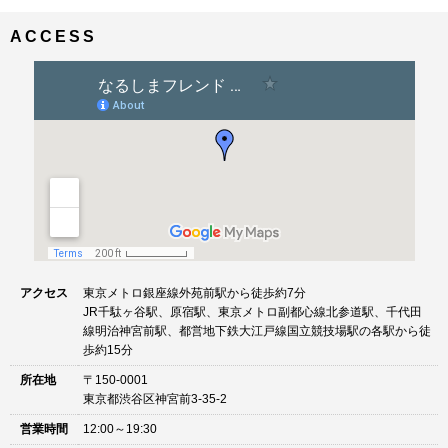
ナ
イ
ビ
ズ
ACCESS
ゲ
ー
シ
ョ
ン
アクセス
東京メトロ銀座線外苑前駅から徒歩約7分
JR千駄ヶ谷駅、原宿駅、東京メトロ副都心線北参道駅、千代田
線明治神宮前駅、都営地下鉄大江戸線国立競技場駅の各駅から徒
歩約15分
所在地
〒150-0001
東京都渋谷区神宮前3-35-2
営業時間
12:00～19:30