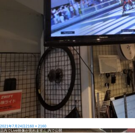
投
フ
2021年7月24日
2160 × 2160
稿
投
ル
店内でLive映像が見れます！
内で公開
日:
稿
サ