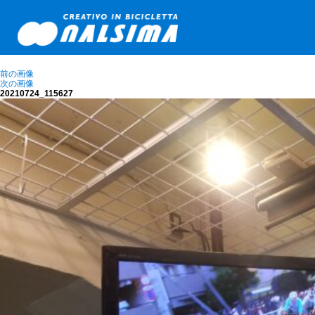
前の画像
次の画像
20210724_115627