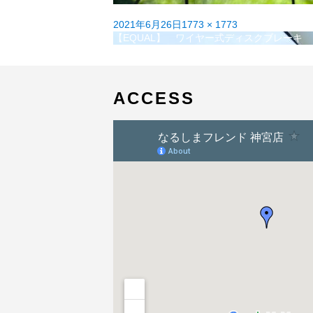
投
フ
2021年6月26日
1773 × 1773
稿
投
ル
【EQUAL】 ワイヤー式ディスクブレーキ
日:
稿
サ
ナ
イ
ビ
ズ
ゲ
ACCESS
ー
シ
ョ
ン