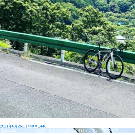
投
フ
2021年6月26日
1440 × 1440
稿
投
ル
【EQUAL】 ワイヤー式ディスクブレーキ まずはインプレ！
内で公開
日:
稿
サ