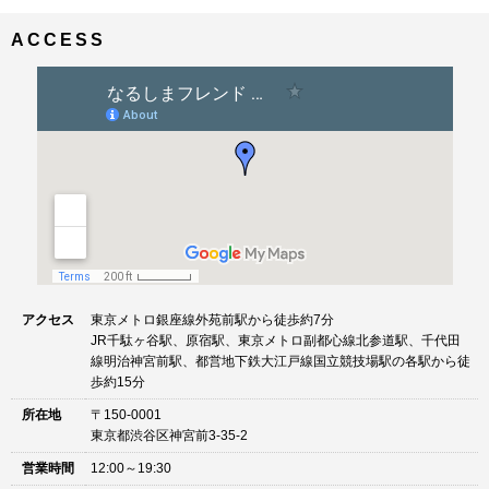
ナ
イ
ビ
ズ
ACCESS
ゲ
ー
シ
ョ
ン
アクセス
東京メトロ銀座線外苑前駅から徒歩約7分
JR千駄ヶ谷駅、原宿駅、東京メトロ副都心線北参道駅、千代田
線明治神宮前駅、都営地下鉄大江戸線国立競技場駅の各駅から徒
歩約15分
所在地
〒150-0001
東京都渋谷区神宮前3-35-2
営業時間
12:00～19:30