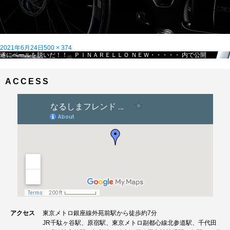
投
フ
2021年6月24日
500 × 374
稿
投
ル
遂にベールを脱いだ！！ ＰＩＮＡＲＥＬＬＯ ＮＥＷ・・・・・
内で公開
日:
稿
サ
ナ
イ
ビ
ズ
ACCESS
ゲ
ー
シ
ョ
ン
アクセス
東京メトロ銀座線外苑前駅から徒歩約7分
JR千駄ヶ谷駅、原宿駅、東京メトロ副都心線北参道駅、千代田