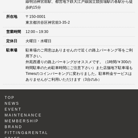
線明治神宮前駅、都営地下鉄大江戸線国立競技場駅の各駅から徒
歩約15分
所在地
〒150-0001
東京都渋谷区神宮前3-35-2
営業時間
12:00～19:30
定休日
火曜日・水曜日
駐車場
駐車場のご用意はありませんので近くの路上パーキング等をご利
用下さい。
外苑西通りの路上パーキングがオススメです。（1時間/￥300の
時間駐車のため駐車時間にご注意下さい）また店舗地下駐車場も
Timesのコインパーキングに変わりました。駐車料金サービスは
ありませんがご利用いただけます（3台のみ）
TOP
NEWS
EVENT
MAINTENANCE
MEMBERSHIP
BRAND
FITTING&RENTAL