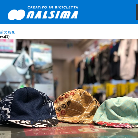
前の画像
wa(1)