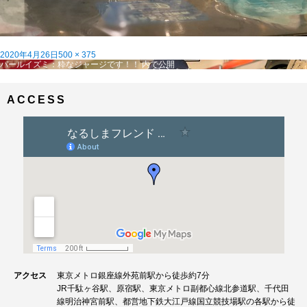
投
フ
2020年4月26日
500 × 375
稿
投
ル
パールイズミ：粋なジャージです！！
内で公開
日:
稿
サ
ナ
イ
ビ
ズ
ACCESS
ゲ
ー
シ
ョ
ン
アクセス
東京メトロ銀座線外苑前駅から徒歩約7分
JR千駄ヶ谷駅、原宿駅、東京メトロ副都心線北参道駅、千代田
線明治神宮前駅、都営地下鉄大江戸線国立競技場駅の各駅から徒