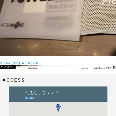
投
フ
2021年5月3日
1600 × 1200
稿
投
ル
アフターショックス製品を買うと、ノベルティがもらえるよ。
内で公開
日:
稿
サ
ナ
イ
ビ
ズ
ACCESS
ゲ
ー
シ
ョ
ン