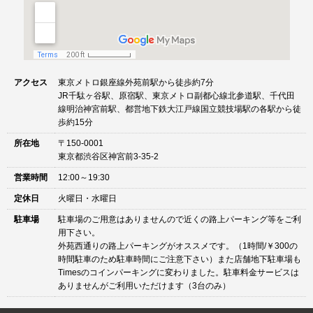
アクセス
東京メトロ銀座線外苑前駅から徒歩約7分
JR千駄ヶ谷駅、原宿駅、東京メトロ副都心線北参道駅、千代田
線明治神宮前駅、都営地下鉄大江戸線国立競技場駅の各駅から徒
歩約15分
所在地
〒150-0001
東京都渋谷区神宮前3-35-2
営業時間
12:00～19:30
定休日
火曜日・水曜日
駐車場
駐車場のご用意はありませんので近くの路上パーキング等をご利
用下さい。
外苑西通りの路上パーキングがオススメです。（1時間/￥300の
時間駐車のため駐車時間にご注意下さい）また店舗地下駐車場も
Timesのコインパーキングに変わりました。駐車料金サービスは
ありませんがご利用いただけます（3台のみ）